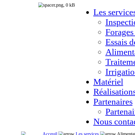
Les service
Inspect
Forages
Essais 
Aliment
Traitem
Irrigati
Matériel
Réalisation
Partenaires
Partena
Nous conta
Acceuil
Les services
Alimenta